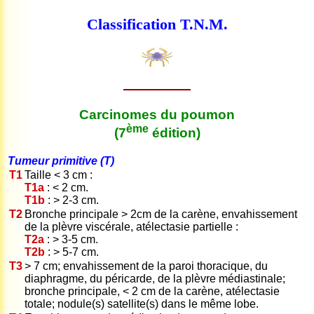
Classification T.N.M.
Carcinomes du poumon
ème
(7
édition)
Tumeur primitive (T)
T1
Taille < 3 cm :
T1a
: < 2 cm.
T1b
: > 2-3 cm.
T2
Bronche principale > 2cm de la carène, envahissement
de la plèvre viscérale, atélectasie partielle :
T2a
: > 3-5 cm.
T2b
: > 5-7 cm.
T3
> 7 cm; envahissement de la paroi thoracique, du
diaphragme, du péricarde, de la plèvre médiastinale;
bronche principale, < 2 cm de la carène, atélectasie
totale; nodule(s) satellite(s) dans le même lobe.