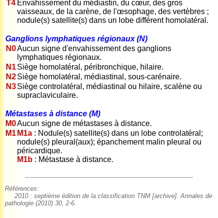
T4
Envahissement du médiastin, du cœur, des gros
vaisseaux, de la carène, de l'œsophage, des vertèbres ;
nodule(s) satellite(s) dans un lobe différent homolatéral.
Ganglions lymphatiques régionaux (N)
N0
Aucun signe d'envahissement des ganglions
lymphatiques régionaux.
N1
Siège homolatéral, péribronchique, hilaire.
N2
Siège homolatéral, médiastinal, sous-carénaire.
N3
Siège controlatéral, médiastinal ou hilaire, scalène ou
supraclaviculaire.
Métastases à distance (M)
M0
Aucun signe de métastases à distance.
M1
M1a
: Nodule(s) satellite(s) dans un lobe controlatéral;
nodule(s) pleural(aux); épanchement malin pleural ou
péricardique.
M1b
: Métastase à distance.
Références:
2010 : septième édition de la classification TNM [archive]. Annales de
pathologie (2010) 30, 2-6.