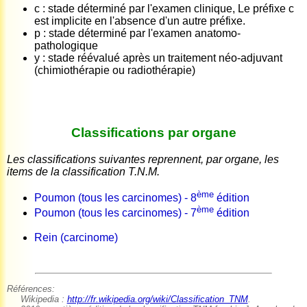
c : stade déterminé par l'examen clinique, Le préfixe c
est implicite en l'absence d'un autre préfixe.
p : stade déterminé par l'examen anatomo-
pathologique
y : stade réévalué après un traitement néo-adjuvant
(chimiothérapie ou radiothérapie)
Classifications par organe
Les classifications suivantes reprennent, par organe, les
items de la classification T.N.M.
ème
Poumon (tous les carcinomes) - 8
édition
ème
Poumon (tous les carcinomes) - 7
édition
Rein (carcinome)
Références:
Wikipedia :
http://fr.wikipedia.org/wiki/Classification_TNM
.